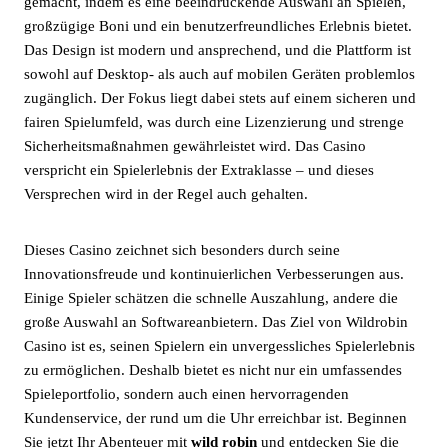
gemacht, indem es eine beeindruckende Auswahl an Spielen,
großzügige Boni und ein benutzerfreundliches Erlebnis bietet.
Das Design ist modern und ansprechend, und die Plattform ist
sowohl auf Desktop- als auch auf mobilen Geräten problemlos
zugänglich. Der Fokus liegt dabei stets auf einem sicheren und
fairen Spielumfeld, was durch eine Lizenzierung und strenge
Sicherheitsmaßnahmen gewährleistet wird. Das Casino
verspricht ein Spielerlebnis der Extraklasse – und dieses
Versprechen wird in der Regel auch gehalten.
Dieses Casino zeichnet sich besonders durch seine
Innovationsfreude und kontinuierlichen Verbesserungen aus.
Einige Spieler schätzen die schnelle Auszahlung, andere die
große Auswahl an Softwareanbietern. Das Ziel von Wildrobin
Casino ist es, seinen Spielern ein unvergessliches Spielerlebnis
zu ermöglichen. Deshalb bietet es nicht nur ein umfassendes
Spieleportfolio, sondern auch einen hervorragenden
Kundenservice, der rund um die Uhr erreichbar ist. Beginnen
Sie jetzt Ihr Abenteuer mit
wild robin
und entdecken Sie die