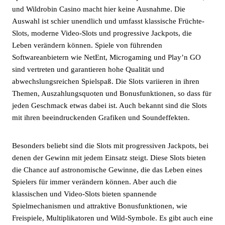
und Wildrobin Casino macht hier keine Ausnahme. Die
Auswahl ist schier unendlich und umfasst klassische Früchte-
Slots, moderne Video-Slots und progressive Jackpots, die
Leben verändern können. Spiele von führenden
Softwareanbietern wie NetEnt, Microgaming und Play’n GO
sind vertreten und garantieren hohe Qualität und
abwechslungsreichen Spielspaß. Die Slots variieren in ihren
Themen, Auszahlungsquoten und Bonusfunktionen, so dass für
jeden Geschmack etwas dabei ist. Auch bekannt sind die Slots
mit ihren beeindruckenden Grafiken und Soundeffekten.
Besonders beliebt sind die Slots mit progressiven Jackpots, bei
denen der Gewinn mit jedem Einsatz steigt. Diese Slots bieten
die Chance auf astronomische Gewinne, die das Leben eines
Spielers für immer verändern können. Aber auch die
klassischen und Video-Slots bieten spannende
Spielmechanismen und attraktive Bonusfunktionen, wie
Freispiele, Multiplikatoren und Wild-Symbole. Es gibt auch eine