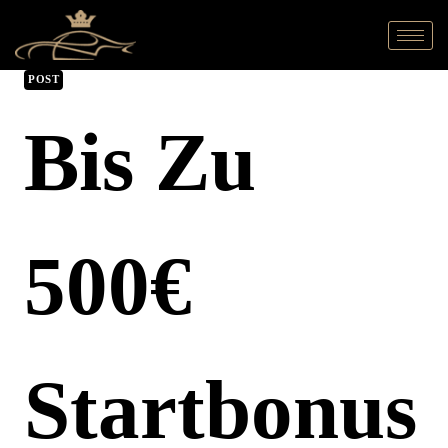
POST
Bis Zu
500€
Startbonus