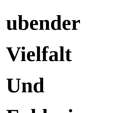
Ubender
Vielfalt
Und