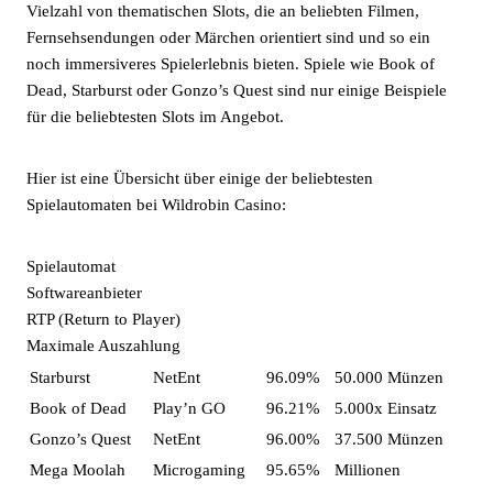
Vielzahl von thematischen Slots, die an beliebten Filmen,
Fernsehsendungen oder Märchen orientiert sind und so ein
noch immersiveres Spielerlebnis bieten. Spiele wie Book of
Dead, Starburst oder Gonzo’s Quest sind nur einige Beispiele
für die beliebtesten Slots im Angebot.
Hier ist eine Übersicht über einige der beliebtesten
Spielautomaten bei Wildrobin Casino:
Spielautomat
Softwareanbieter
RTP (Return to Player)
Maximale Auszahlung
Starburst
NetEnt
96.09%
50.000 Münzen
Book of Dead
Play’n GO
96.21%
5.000x Einsatz
Gonzo’s Quest
NetEnt
96.00%
37.500 Münzen
Mega Moolah
Microgaming
95.65%
Millionen