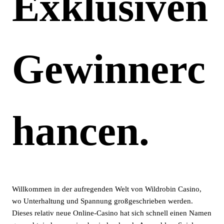
Exklusiven
Gewinnerc
Hancen.
Willkommen in der aufregenden Welt von Wildrobin Casino,
wo Unterhaltung und Spannung großgeschrieben werden.
Dieses relativ neue Online-Casino hat sich schnell einen Namen