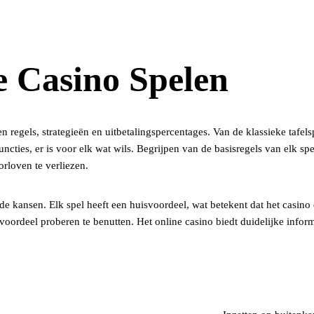
e Casino Spelen
n regels, strategieën en uitbetalingspercentages. Van de klassieke tafels
es, er is voor elk wat wils. Begrijpen van de basisregels van elk spel 
rloven te verliezen.
de kansen. Elk spel heeft een huisvoordeel, wat betekent dat het casino 
voordeel proberen te benutten. Het online casino biedt duidelijke inform