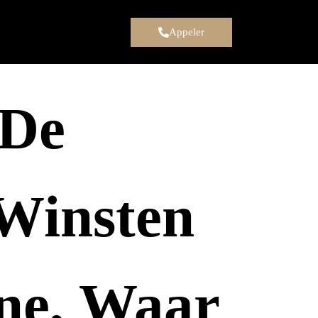
Appeler
 De
 Winsten
ine, Waar