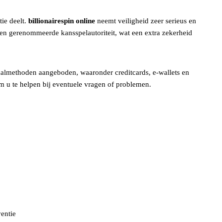
tie deelt.
billionairespin online
neemt veiligheid zeer serieus en
en gerenommeerde kansspelautoriteit, wat een extra zekerheid
taalmethoden aangeboden, waaronder creditcards, e-wallets en
om u te helpen bij eventuele vragen of problemen.
entie