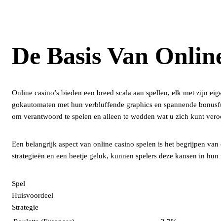
De Basis Van Onlin
Online casino’s bieden een breed scala aan spellen, elk met zijn eige
gokautomaten met hun verbluffende graphics en spannende bonusfuncti
om verantwoord te spelen en alleen te wedden wat u zich kunt veroo
Een belangrijk aspect van online casino spelen is het begrijpen van 
strategieën en een beetje geluk, kunnen spelers deze kansen in hun 
Spel
Huisvoordeel
Strategie