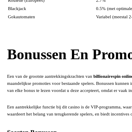
Roulette (Europees)
2.7%
Blackjack
0.5% (met optimale 
Gokautomaten
Variabel (meestal 
Bonussen En Promoti
Een van de grootste aantrekkingskrachten van
billionairespin onlin
maandelijkse promoties voor bestaande spelers. Bonussen kunnen i
van elke bonus te lezen voordat u deze accepteert, omdat er vaak in
Een aantrekkelijke functie bij dit casino is de VIP-programma, wa
waardeert het belang van terugkerende spelers, en biedt incentives 