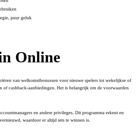
ansen
gebruiken
tegie, puur geluk
in Online
riëren van welkomstbonussen voor nieuwe spelers tot wekelijkse of
en of cashback-aanbiedingen. Het is belangrijk om de voorwaarden
 accountmanagers en andere privileges. Dit programma erkent en
ernieuwd, waardoor er altijd iets te winnen is.