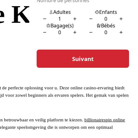
e Kans
t de perfecte oplossing voor u. Deze online casino-ervaring biedt
tijd voor zowel beginners als ervaren spelers. Het gemak van spelen
en betrouwbaar en veilig platform te kiezen.
billionairespin online
 en elegante speelomgeving die is ontworpen om een optimaal