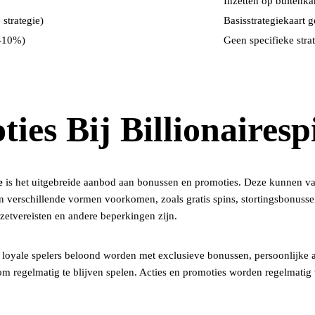
Inzetten op buitenk
strategie)
Basisstrategiekaart 
2-10%)
Geen specifieke stra
es Bij Billionairesp
e
is het uitgebreide aanbod aan bonussen en promoties. Deze kunnen va
n verschillende vormen voorkomen, zoals gratis spins, stortingsbonuss
zetvereisten en andere beperkingen zijn.
ar loyale spelers beloond worden met exclusieve bonussen, persoonlijke
om regelmatig te blijven spelen. Acties en promoties worden regelmatig v